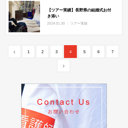
【ツアー実績】長野県の結婚式お付
き添い
2024.01.30
ツアー実績
1
2
3
4
5
6
7