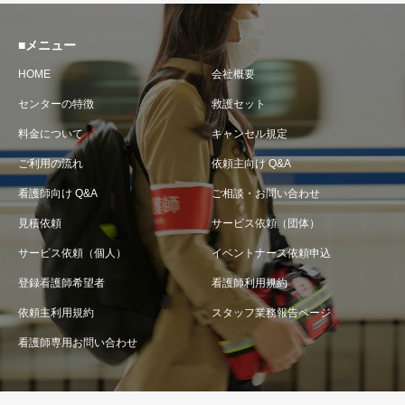
■メニュー
HOME
会社概要
センターの特徴
救護セット
料金について
キャンセル規定
ご利用の流れ
依頼主向け Q&A
看護師向け Q&A
ご相談・お問い合わせ
見積依頼
サービス依頼（団体）
サービス依頼（個人）
イベントナース依頼申込
登録看護師希望者
看護師利用規約
依頼主利用規約
スタッフ業務報告ページ
看護師専用お問い合わせ