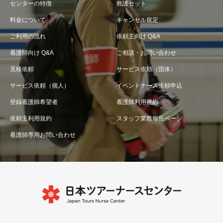
センターの特徴
救護セット
料金について
キャンセル規定
ご利用の流れ
依頼主向け Q&A
看護師向け Q&A
ご相談・お問い合わせ
見積依頼
サービス依頼（団体）
サービス依頼（個人）
イベントナース依頼申込
登録看護師希望者
看護師利用規約
依頼主利用規約
スタッフ業務報告ページ
看護師専用お問い合わせ