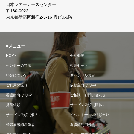
日本ツアーナースセンター
〒160-0022
東京都新宿区新宿2-5-16 霞ビル6階
■メニュー
HOME
会社概要
センターの特徴
救護セット
料金について
キャンセル規定
ご利用の流れ
依頼主向け Q&A
看護師向け Q&A
ご相談・お問い合わせ
見積依頼
サービス依頼（団体）
サービス依頼（個人）
イベントナース依頼申込
登録看護師希望者
看護師利用規約