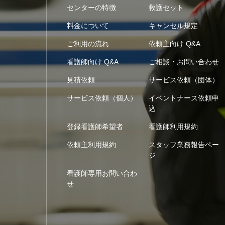
センターの特徴
救護セット
料金について
キャンセル規定
ご利用の流れ
依頼主向け Q&A
看護師向け Q&A
ご相談・お問い合わせ
見積依頼
サービス依頼（団体）
サービス依頼（個人）
イベントナース依頼申
込
登録看護師希望者
看護師利用規約
依頼主利用規約
スタッフ業務報告ペー
ジ
看護師専用お問い合わ
せ