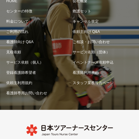
HOME
会社概要
センターの特徴
救護セット
料金について
キャンセル規定
ご利用の流れ
依頼主向け Q&A
看護師向け Q&A
ご相談・お問い合わせ
見積依頼
サービス依頼（団体）
サービス依頼（個人）
イベントナース依頼申込
登録看護師希望者
看護師利用規約
依頼主利用規約
スタッフ業務報告ページ
看護師専用お問い合わせ