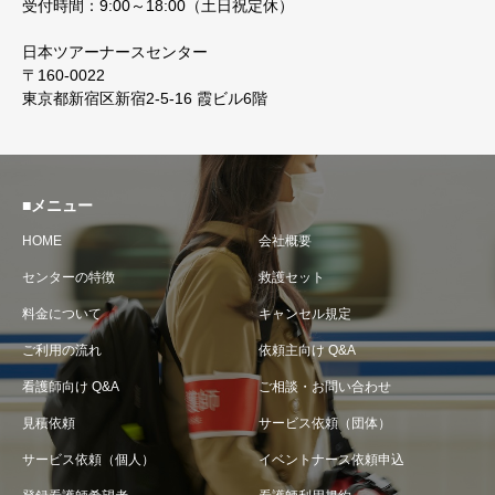
受付時間：9:00～18:00（土日祝定休）
日本ツアーナースセンター
〒160-0022
東京都新宿区新宿2-5-16 霞ビル6階
■メニュー
HOME
会社概要
センターの特徴
救護セット
料金について
キャンセル規定
ご利用の流れ
依頼主向け Q&A
看護師向け Q&A
ご相談・お問い合わせ
見積依頼
サービス依頼（団体）
サービス依頼（個人）
イベントナース依頼申込