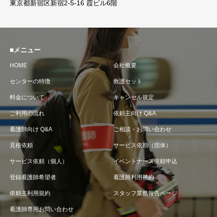
東京都新宿区新宿2-5-16 霞ビル6階
■メニュー
HOME
会社概要
センターの特徴
救護セット
料金について
キャンセル規定
ご利用の流れ
依頼主向け Q&A
看護師向け Q&A
ご相談・お問い合わせ
見積依頼
サービス依頼（団体）
サービス依頼（個人）
イベントナース依頼申込
登録看護師希望者
看護師利用規約
依頼主利用規約
スタッフ業務報告ページ
看護師専用お問い合わせ